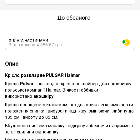
До обраного
ОПЛАТА ЧАСТИНАМИ
3 платежі по 4 586.67 грн
Опис
Крісло розкладне PULSAR Halmar
Крісло
Pulsar
- розкладне крісло-реклайнер для відпочинку
польської компанії Halmar. В якості оббивки
використано
екошкіру
.
Крісло оснащене механізмом, що дозволяє легко змінювати
положення спинки і висувати підніжку, змінюючи глибину до
135 см і висоту до 85 см.
Вбудована система масажу і підігріву забезпечить приємні і
теплі хвилини відпочинку.
Максимальне навантаження на крісло: 136 кг.