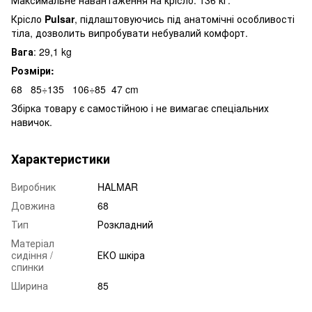
Крісло
Pulsar
, підлаштовуючись під анатомічні особливості
тіла, дозволить випробувати небувалий комфорт.
Вага
: 29,1 kg
Розміри:
68
85÷135
106÷85
47 cm
Збірка товару є самостійною і не вимагає спеціальних
навичок.
Характеристики
Виробник
HALMAR
Довжина
68
Тип
Розкладний
Матеріал
сидіння /
ЕКО шкіра
спинки
Ширина
85