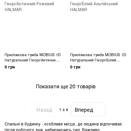
Приліжкова тумба MOBIUS 1D
Приліжкова тумба MOBIUS 1D
Натуральний Гікорі/Античний
Натуральний Гікорі/Білий
Рожевий HALMAR
Альпійський HALMAR
0 грн
0 грн
Показати ще 20 товарів
Назад
Вперед
1
з 4
Спальні в будинку - особливе місце, де людина відпочиває
після робочого дня, набираючись сил. Важливо