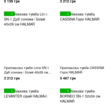
5 139 грн
3 212 грн
3
3
Приліжкова тумба Lima SN-1
Приліжкова тумба CASSINA
Дуб сонома / Білий 40х39 см
Горіх HALMAR
HALMAR
3 212 грн
5 467 грн
3
3