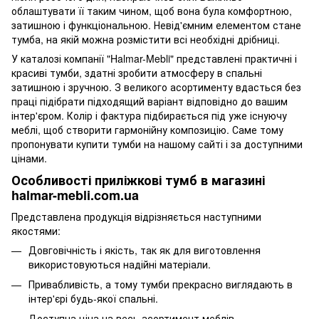
облаштувати її таким чином, щоб вона була комфортною,
затишною і функціональною. Невід'ємним елементом стане
тумба, на якій можна розмістити всі необхідні дрібниці.
У каталозі компанії "Halmar-Mebli" представлені практичні і
красиві тумби, здатні зробити атмосферу в спальні
затишною і зручною. З великого асортименту вдасться без
праці підібрати підходящий варіант відповідно до вашим
інтер'єром. Колір і фактура підбирається під уже існуючу
меблі, щоб створити гармонійну композицію. Саме тому
пропонувати купити тумби на нашому сайті і за доступними
цінами.
Особливості приліжкові тумб в магазині
halmar-mebli.com.ua
Представлена ​​продукція відрізняється наступними
якостями:
Довговічність і якість, так як для виготовлення
використовуються надійні матеріали.
Привабливість, а тому тумби прекрасно виглядають в
інтер'єрі будь-якої спальні.
Доступна ціна на весь асортимент меблів.