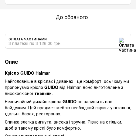
До обраного
ОПЛАТА ЧАСТИНАМИ
3 платежі по 3 126.00 грн
Опис
Крісло GUIDO Halmar
Найголовніше в кріслах і диванах - це комфорт, ось чому ми
пропонуємо крісло
GUIDO
від Halmar, воно виготовлене з
високоякісної
тканини
.
Незвичайний дизайн крісла
GUIDO
не залишить вас
байдужим. Цей предмет меблів необхідний скрізь: у вітальні,
їдальні, барах, ресторанах.
Спинка злегка вигнута, висока і зручна. Рівно на стільки,
щоб в такому кріслі було комфортно.
Основу виготовлено зі
сталі
.