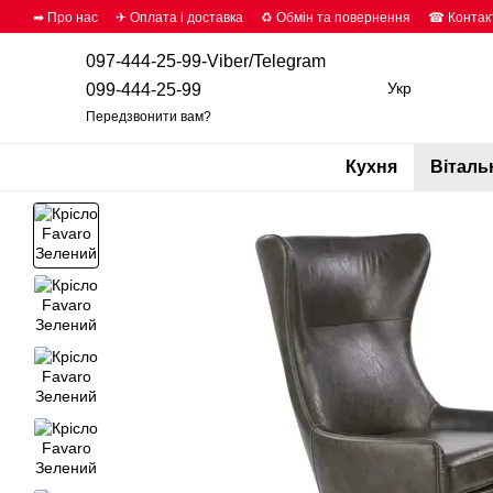
Перейти до основного контенту
➡ Про нас
✈ Оплата і доставка
♻ Обмін та повернення
☎ Контак
097-444-25-99-Viber/Telegram
Укр
099-444-25-99
Передзвонити вам?
Кухня
Віталь