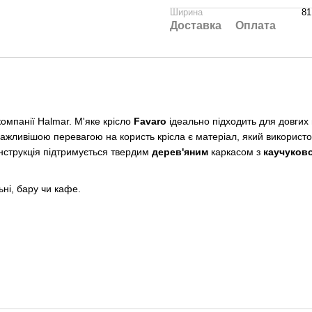
Ширина
81
Доставка
Оплата
 компанії Halmar. М'яке крісло
Favaro
ідеально підходить для довгих
ажливішою перевагою на користь крісла є матеріал, який використ
онструкція підтримується твердим
дерев'яним
каркасом з
каучуков
ьні, бару чи кафе.