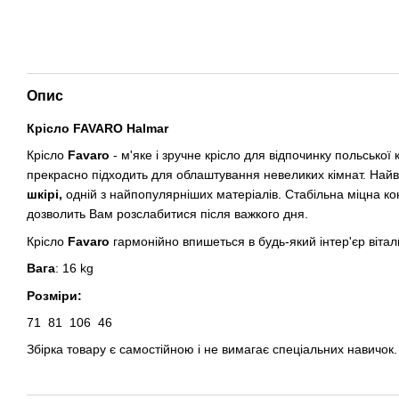
Опис
Крісло FAVARO Halmar
Крісло
Favaro
- м'яке і зручне крісло для відпочинку польської
прекрасно підходить для облаштування невеликих кімнат. Найв
шкірі,
одній з найпопулярніших матеріалів. Стабільна міцна к
дозволить Вам розслабитися після важкого дня.
Крісло
Favaro
гармонійно впишеться в будь-який інтер'єр вітал
Вага
: 16 kg
Розміри:
71
81
106
46
Збірка товару є самостійною і не вимагає спеціальних навичок.