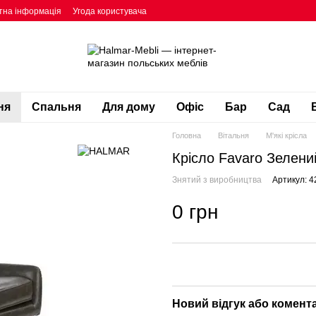
тна інформація
Угода користувача
ня
Спальня
Для дому
Офіс
Бар
Сад
Головна
Вітальня
М'які крісла
Крісло Favaro Зелен
Знятий з виробництва
Артикул: 4
0 грн
Новий відгук або комент