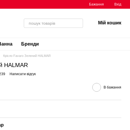
Бажання
Вхід
Мій кошик
Ванна
Бренди
Крісло Favaro Зелений HALMAR
ий HALMAR
239
Написати відгук
В бажання
ар