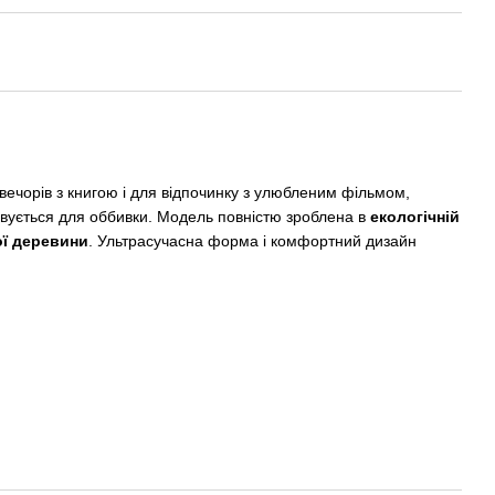
 вечорів з книгою і для відпочинку з улюбленим фільмом,
овується для оббивки. Модель повністю зроблена в
екологічній
ої деревини
. Ультрасучасна форма і комфортний дизайн