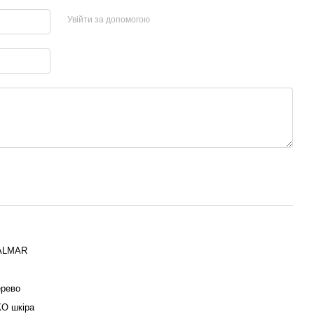
Увійти за допомогою
ALMAR
рево
О шкіра