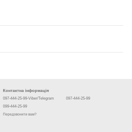
Контактна інформація
097-444-25-99-Viber/Telegram
097-444-25-99
099-444-25-99
Передзвонити вам?