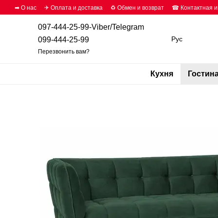
Перейти к основному контенту
➡ О нас
✈ Оплата и доставка
♻ Обмен и возврат
☎ Контактная 
097-444-25-99-Viber/Telegram
Рус
099-444-25-99
Перезвонить вам?
Кухня
Гостин