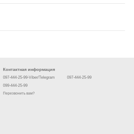
Контактная информация
097-444-25-99-Viber/Telegram
097-444-25-99
099-444-25-99
Перезвонить вам?