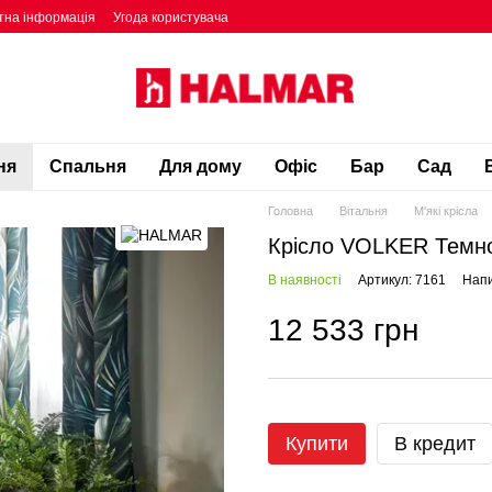
тна інформація
Угода користувача
ня
Спальня
Для дому
Офіс
Бар
Сад
Головна
Вітальня
М'які крісла
Крісло VOLKER Темн
В наявності
Артикул: 7161
Напи
12 533 грн
Купити
В кредит