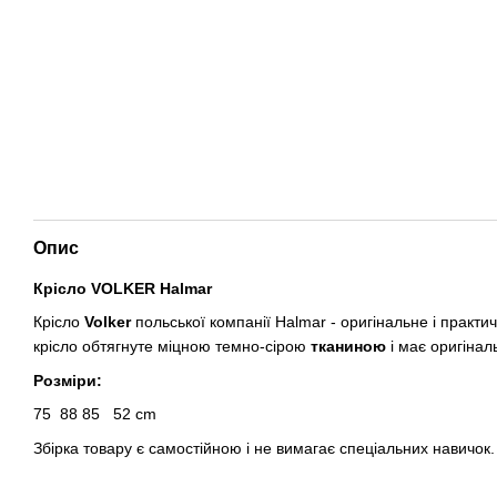
Опис
Крісло VOLKER Halmar
Крісло
Volker
польської компанії Halmar - оригінальне і практич
крісло обтягнуте міцною темно-сірою
тканиною
і має оригіна
Розміри:
75
88
85
52 cm
Збірка товару є самостійною і не вимагає спеціальних навичок.