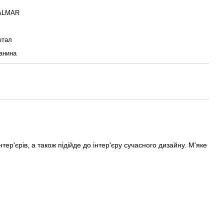
ALMAR
етал
анина
тер'єрів, а також підійде до інтер'єру сучасного дизайну. М'яке