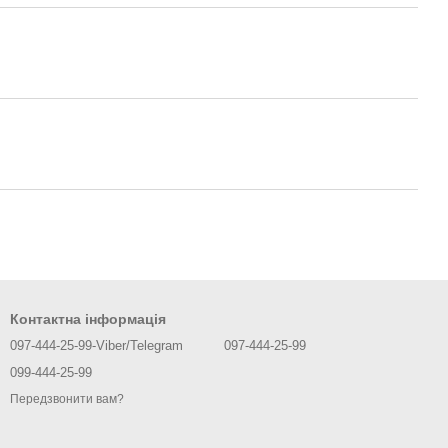
Контактна інформація
097-444-25-99-Viber/Telegram
097-444-25-99
099-444-25-99
Передзвонити вам?