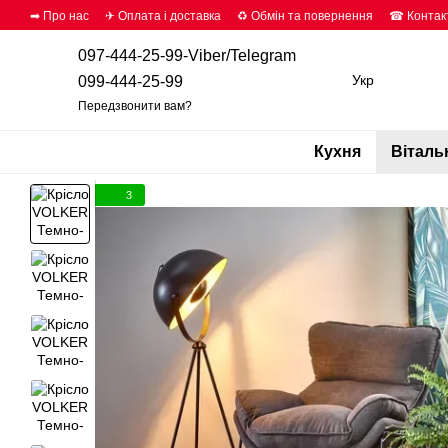
Перейти до основного контенту
➡ Про нас
✈ Оплата і доставка
♻ Обмін та повернення
☎ Контак
097-444-25-99-Viber/Telegram
Укр
099-444-25-99
Передзвонити вам?
Кухня
Віталь
3