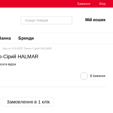
Бажання
Вхід
Мій кошик
Ванна
Бренди
Крісло VOLKER Темно-Сірий HALMAR
о-Сірий HALMAR
сати відгук
В бажання
Замовлення в 1 клік