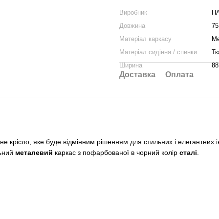
Виробник
H
Довжина
75
Матеріал каркасу
М
Матеріал сидіння / спинки
Тк
Ширина
88
Доставка
Оплата
не крісло, яке буде відмінним рішенням для стильних і елегантних ін
льний
металевий
каркас з пофарбованої в чорний колір
сталі
.