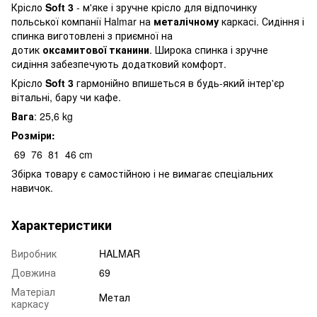
Крісло
Soft 3
- м'яке і зручне крісло для відпочинку
польської компанії Halmar на
металічному
каркасі. Сидіння і
спинка виготовлені з приємної на
дотик
оксамитової тканини
. Широка спинка і зручне
сидіння забезпечують додатковий комфорт.
Крісло
Soft 3
гармонійно впишеться в будь-який інтер'єр
вітальні, бару чи кафе.
Вага
: 25,6 kg
Розміри:
69
76
81
46 cm
Збірка товару є самостійною і не вимагає спеціальних
навичок.
Характеристики
Виробник
HALMAR
Довжина
69
Матеріал
Метал
каркасу