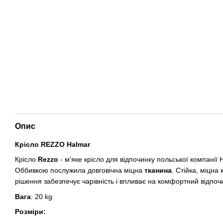
Опис
Крісло REZZO Halmar
Крісло
Rezzo
- м'яке крісло для відпочинку польської компанії
Оббивкою послужила довговічна міцна
тканина
. Стійка, міцна
рішення забезпечує чарівність і впливає на комфортний відпочин
Вага
: 20 kg
Розміри: