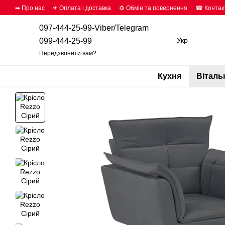
Перейти до основного контенту
➡ Про нас
✈ Оплата і доставка
♻ Обмін та повернення
☎ Контак
097-444-25-99-Viber/Telegram
Укр
099-444-25-99
Передзвонити вам?
Кухня
Віталь