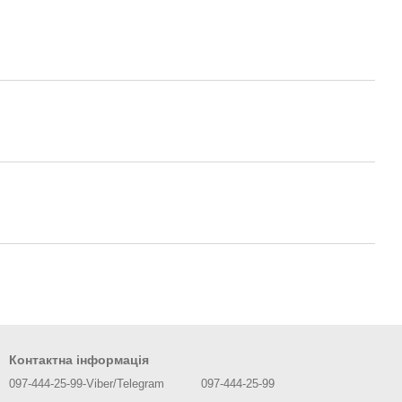
Контактна інформація
097-444-25-99-Viber/Telegram
097-444-25-99