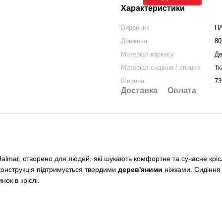
Характеристики
Виробник
H
Довжина
80
Матеріал каркасу
Де
Матеріал сидіння / спинки
Тк
Ширина
73
Доставка
Оплата
 Halmar, створено для людей, які шукають комфортне та сучасне крі
 конструкція підтримується твердими
дерев'яними
ніжками. Сидіння 
ок в кріслі.