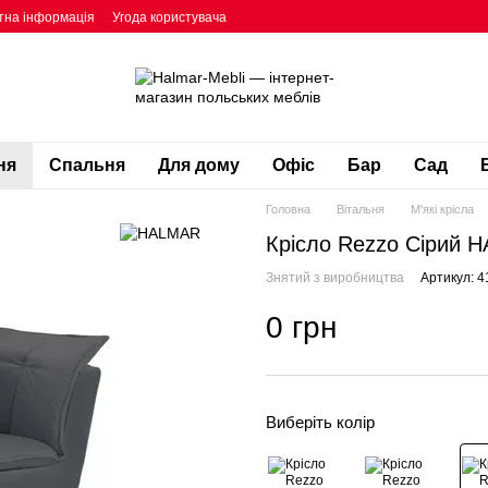
тна інформація
Угода користувача
ня
Спальня
Для дому
Офіс
Бар
Сад
Головна
Вітальня
М'які крісла
Крісло Rezzo Сірий 
Знятий з виробництва
Артикул: 4
0 грн
Виберіть колір