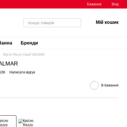
Бажання
Вхід
Мій кошик
Ванна
Бренди
Крісло Rezzo Сірий HALMAR
HALMAR
106
Написати відгук
В бажання