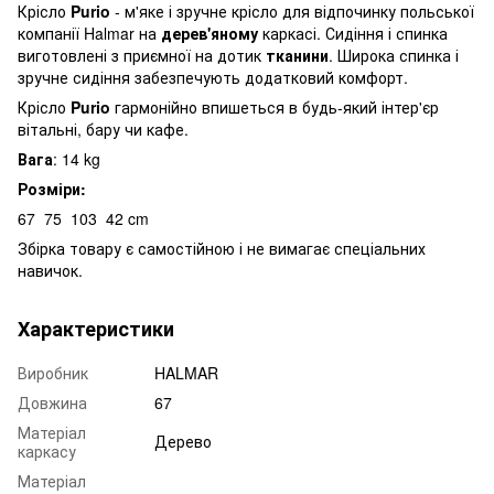
Крісло
Purio
- м'яке і зручне крісло для відпочинку польської
компанії Halmar на
дерев'яному
каркасі. Сидіння і спинка
виготовлені з приємної на дотик
тканини
. Широка спинка і
зручне сидіння забезпечують додатковий комфорт.
Крісло
Purio
гармонійно впишеться в будь-який інтер'єр
вітальні, бару чи кафе.
Вага
: 14 kg
Розміри:
67
75
103
42 cm
Збірка товару є самостійною і не вимагає спеціальних
навичок.
Характеристики
Виробник
HALMAR
Довжина
67
Матеріал
Дерево
каркасу
Матеріал