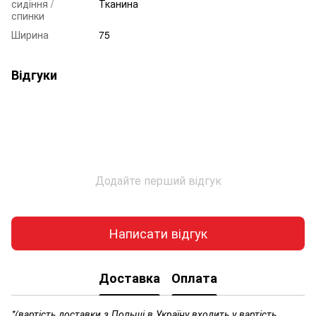
сидіння /
Тканина
спинки
Ширина
75
Відгуки
Додайте перший відгук
Написати відгук
Доставка
Оплата
*(вартість доставки з Польщі в Україну входить у вартість