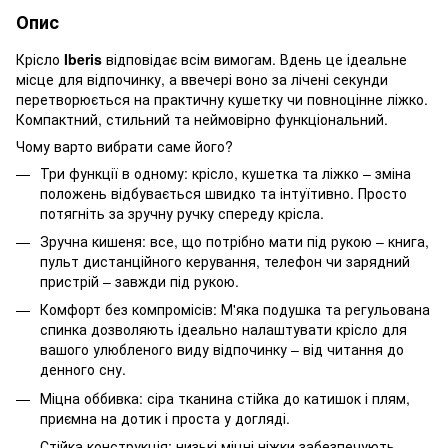
Опис
Крісло
Iberis
відповідає
всім вимогам. Вдень це ідеальне
місце для відпочинку, а ввечері воно за лічені секунди
перетворюється на практичну кушетку чи повноцінне ліжко.
Компактний, стильний та неймовірно функціональний.
Чому варто вибрати саме його?
Три функції в одному: крісло, кушетка та ліжко – зміна
положень відбувається швидко та інтуїтивно. Просто
потягніть за зручну ручку спереду крісла.
Зручна кишеня: все, що потрібно мати під рукою – книга,
пульт дистанційного керування, телефон чи зарядний
пристрій – завжди під рукою.
Комфорт без компромісів: М'яка подушка та регульована
спинка дозволяють ідеально налаштувати крісло для
вашого улюбленого виду відпочинку – від читання до
денного сну.
Міцна оббивка: сіра тканина стійка до катишок і плям,
приємна на дотик і проста у догляді.
Стійка конструкція: низькі міцні ніжки забезпечують