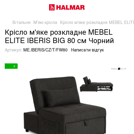
Вітальня
М'які крісла
Крісло м'яке розкладне MEBEL ELIT
Крісло м'яке розкладне MEBEL
ELITE IBERIS BIG 80 см Чорний
Артикул:
ME.IBERIS/CZ/T/FW80
Написати відгук
3