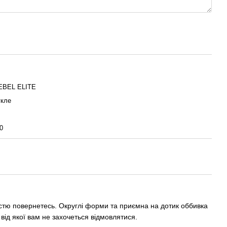
EBEL ELITE
кле
0
дістю повернетесь. Округлі форми та приємна на дотик оббивка
 від якої вам не захочеться відмовлятися.