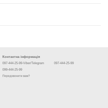
Контактна інформація
097-444-25-99-Viber/Telegram
097-444-25-99
099-444-25-99
Передзвонити вам?