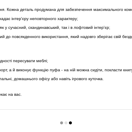
ення. Кожна деталь продумана для забезпечення максимального ком
надає інтер'єру неповторного характеру;
як у сучасний, скандинавський, так і в лофтовий інтер'єр;
ійкий до повсякденного використання, який надовго зберігає свій без
дності пересувати меблі;
мфорт, а й виконує функцію пуфа - на ній можна сидіти, покласти кни
спальні, домашнього офісу або навіть ігрового куточка.
екає на вас.