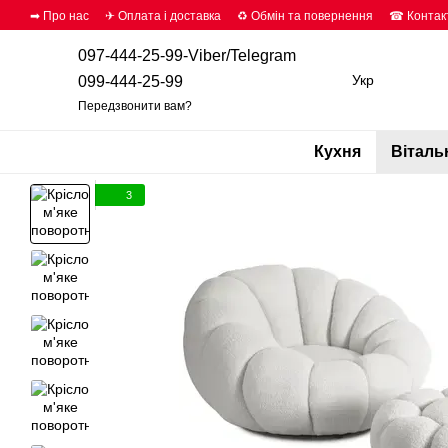
Перейти до основного контенту
➡ Про нас
✈ Оплата і доставка
♻ Обмін та повернення
☎ Контак
097-444-25-99-Viber/Telegram
Укр
099-444-25-99
Передзвонити вам?
Кухня
Віталь
3