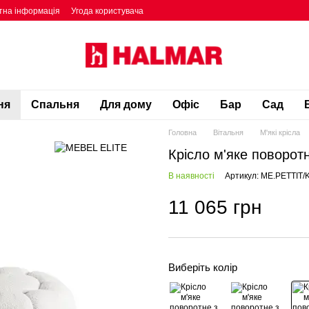
тна інформація
Угода користувача
ня
Спальня
Для дому
Офіс
Бар
Сад
Головна
Вітальня
М'які крісла
Крісло м'яке поворо
В наявності
Артикул: ME.PETTIT/
11 065 грн
Виберіть колір