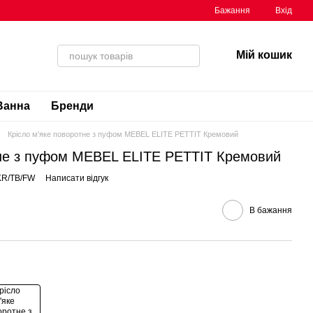
Бажання
Вхід
Мій кошик
Ванна
Бренди
Крісло м'яке поворотне з пуфом MEBEL ELITE PETTIT Кремовий
тне з пуфом MEBEL ELITE PETTIT Кремовий
KR/TB/FW
Написати відгук
В бажання