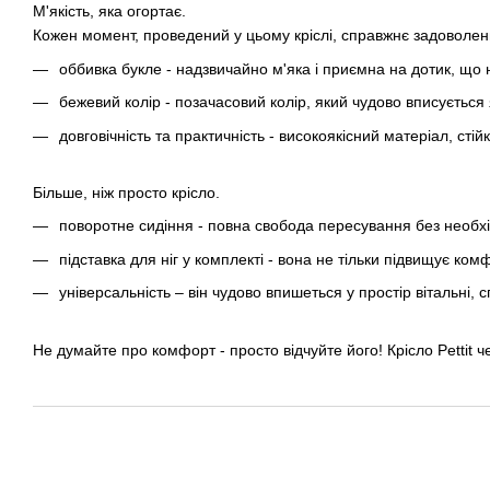
М'якість, яка огортає.
Кожен момент, проведений у цьому кріслі, справжнє задовол
оббивка букле - надзвичайно м'яка і приємна на дотик, що 
бежевий колір - позачасовий колір, який чудово вписується 
довговічність та практичність - високоякісний матеріал, ст
Більше, ніж просто крісло.
поворотне сидіння - повна свобода пересування без необхі
підставка для ніг у комплекті - вона не тільки підвищує ко
універсальність – він чудово впишеться у простір вітальні, 
Не думайте про комфорт - просто відчуйте його! Крісло Pettit ч