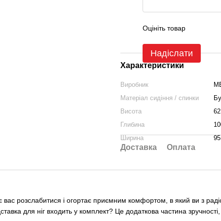
Оцініть товар
Надіслати
Характеристики
Виробник
M
Матеріал сидіння / спинки
Бу
Висота
62
Глибина
10
Ширина
95
Доставка
Оплата
ошує вас розслабитися і огортає приємним комфортом, в який ви з ра
дставка для ніг входить у комплект? Це додаткова частина зручності,