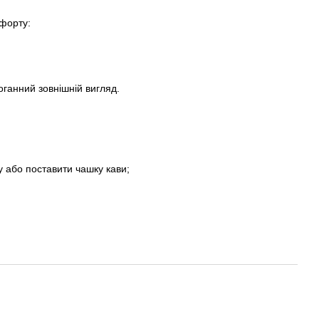
форту:
доганний зовнішній вигляд.
гу або поставити чашку кави;