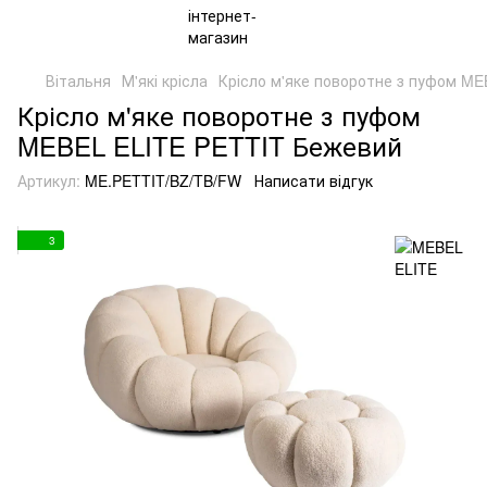
Вітальня
М'які крісла
Крісло м'яке поворотне з пуфом M
Крісло м'яке поворотне з пуфом
MEBEL ELITE PETTIT Бежевий
Артикул:
ME.PETTIT/BZ/TB/FW
Написати відгук
3