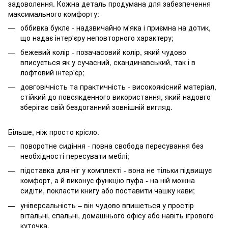
задоволення. Кожна деталь продумана для забезпечення
максимального комфорту:
оббивка букле - надзвичайно м'яка і приємна на дотик,
що надає інтер'єру неповторного характеру;
бежевий колір - позачасовий колір, який чудово
вписується як у сучасний, скандинавський, так і в
лофтовий інтер'єр;
довговічність та практичність - високоякісний матеріал,
стійкий до повсякденного використання, який надовго
зберігає свій бездоганний зовнішній вигляд.
Більше, ніж просто крісло.
поворотне сидіння - повна свобода пересування без
необхідності пересувати меблі;
підставка для ніг у комплекті - вона не тільки підвищує
комфорт, а й виконує функцію пуфа - на ній можна
сидіти, покласти книгу або поставити чашку кави;
універсальність – він чудово впишеться у простір
вітальні, спальні, домашнього офісу або навіть ігрового
куточка.