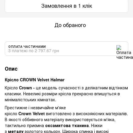
Замовлення в 1 клік
До обраного
ОПЛАТА ЧАСТИНАМИ
3 платежі по 2 797.67 грн
Опис
Крісло CROWN Velvet Halmar
Крісло
Crown
-
це модель сучасності з делікатним відтінком
класики. Невеликі розміри крісла прекрасно впишуться в
мінімалістських кімнатах.
Престижне і незвичайне м'яке
крісло
Crown
Velvet
виготовлено з високоякісних матеріалів.
В якості оббивного матеріалу використовується м'яка,
тактильно приємна
оксамитова тканина
. Ніжки
з
металу
золотого кольору. Широка спинка і високі