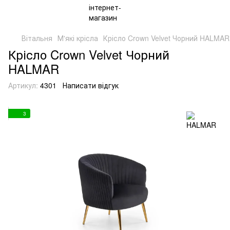
Вітальня
М'які крісла
Крісло Crown Velvet Чорний HALMAR
Крісло Crown Velvet Чорний
HALMAR
Артикул:
4301
Написати відгук
3